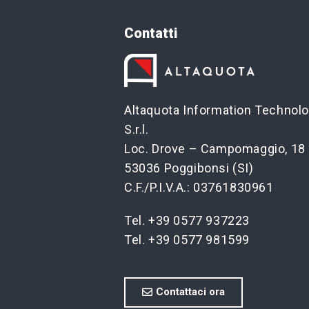
Contatti
Altaquota Information Technol
S.r.l.
Loc. Drove – Campomaggio, 18
53036 Poggibonsi (SI)
C.F./P.I.V.A.: 03761830961
Tel. +39 0577 937223
Tel. +39 0577 981599
Contattaci ora