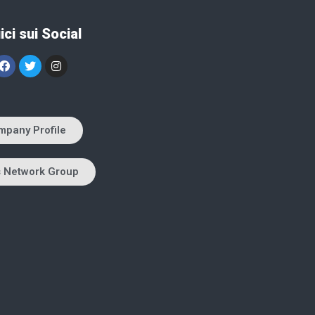
ci sui Social
mpany Profile
s Network Group