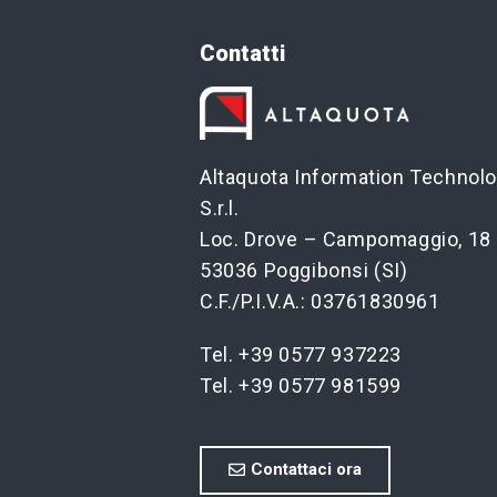
Contatti
Altaquota Information Technol
S.r.l.
Loc. Drove – Campomaggio, 18
53036 Poggibonsi (SI)
C.F./P.I.V.A.: 03761830961
Tel. +39 0577 937223
Tel. +39 0577 981599
Contattaci ora